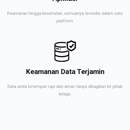
Keamanan hingga kesehatan, semuanya tersedia dalam satu
platform.
Keamanan Data Terjamin
Data anda tersimpan rapi dan aman tanpa dibagikan ke pihak
ketiga.