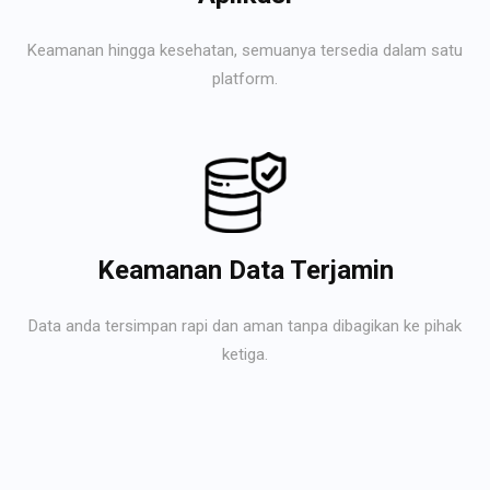
Keamanan hingga kesehatan, semuanya tersedia dalam satu
platform.
Keamanan Data Terjamin
Data anda tersimpan rapi dan aman tanpa dibagikan ke pihak
ketiga.