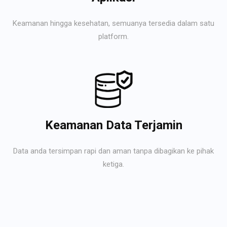
Keamanan hingga kesehatan, semuanya tersedia dalam satu
platform.
Keamanan Data Terjamin
Data anda tersimpan rapi dan aman tanpa dibagikan ke pihak
ketiga.