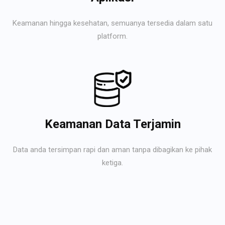
Keamanan hingga kesehatan, semuanya tersedia dalam satu
platform.
Keamanan Data Terjamin
Data anda tersimpan rapi dan aman tanpa dibagikan ke pihak
ketiga.