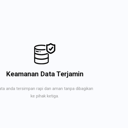
Keamanan Data Terjamin
ata anda tersimpan rapi dan aman tanpa dibagikan
ke pihak ketiga.