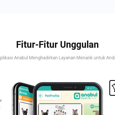
Fitur-Fitur Unggulan
plikasi Anabul Menghadirkan Layanan Menarik untuk And
i
t