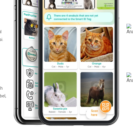
l
i.
ah
bel,