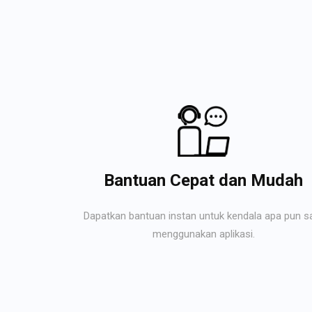
Bantuan Cepat dan Mudah
Dapatkan bantuan instan untuk kendala apa pun s
menggunakan aplikasi.