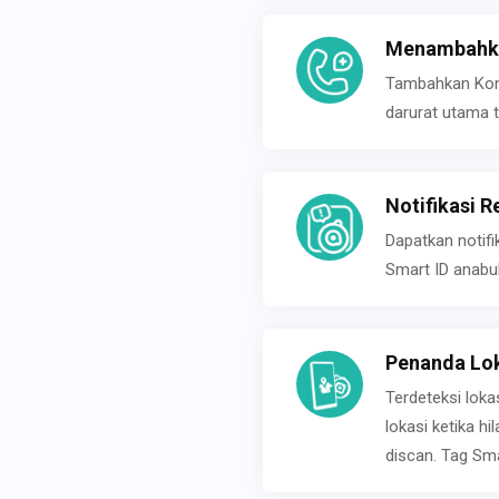
Menambahka
Tambahkan Konta
darurat utama t
Notifikasi R
Dapatkan notifi
Smart ID anabu
Penanda Lok
Terdeteksi loka
lokasi ketika h
discan. Tag Sma