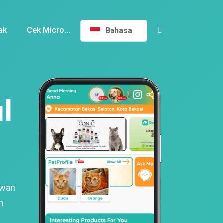
ak
Cek Micro...
Bahasa
l
ewan
n