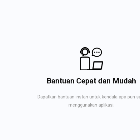
Bantuan Cepat dan Mudah
Dapatkan bantuan instan untuk kendala apa pun s
menggunakan aplikasi.