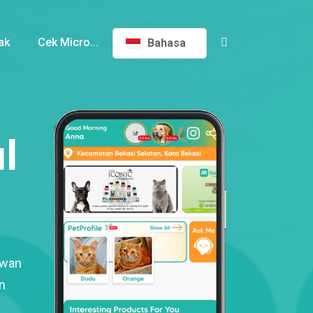
ak
Cek Micro...
Bahasa
l
ewan
n