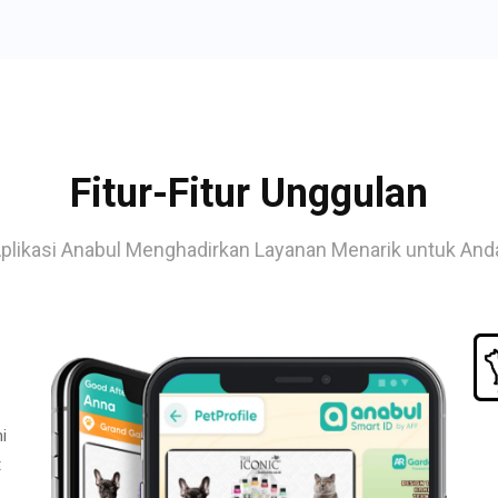
Fitur-Fitur Unggulan
plikasi Anabul Menghadirkan Layanan Menarik untuk And
i
t