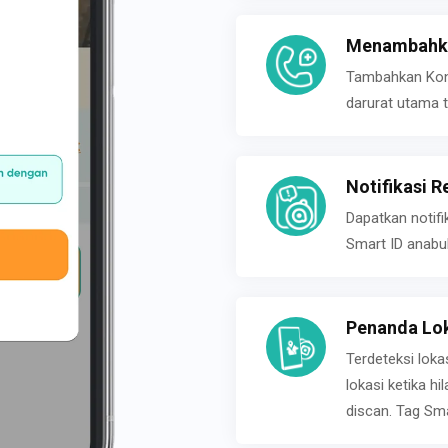
Menambahka
Tambahkan Konta
darurat utama t
Notifikasi R
Dapatkan notifi
Smart ID anabu
Penanda Lok
Terdeteksi loka
lokasi ketika h
discan. Tag Sma