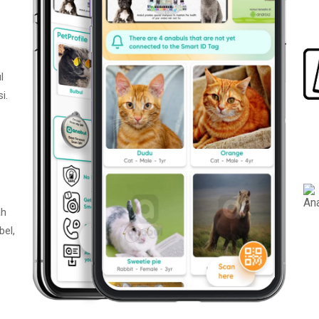
l
i.
ah
bel,