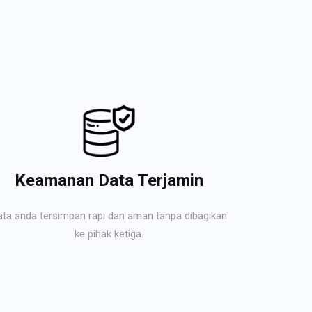
Keamanan Data Terjamin
ata anda tersimpan rapi dan aman tanpa dibagikan
ke pihak ketiga.