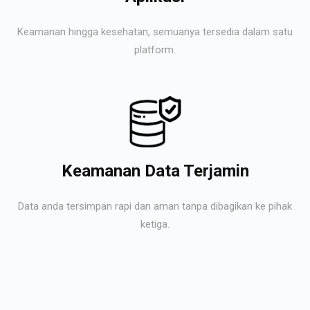
Keamanan hingga kesehatan, semuanya tersedia dalam satu
platform.
Keamanan Data Terjamin
Data anda tersimpan rapi dan aman tanpa dibagikan ke pihak
ketiga.