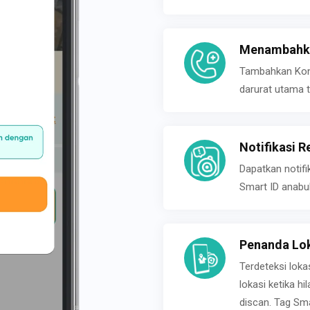
Menambahka
Tambahkan Konta
darurat utama t
Notifikasi R
Dapatkan notifi
Smart ID anabu
Penanda Lok
Terdeteksi loka
lokasi ketika h
discan. Tag Sma