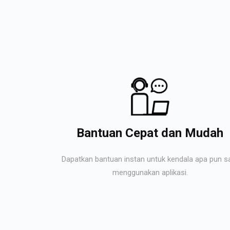
Bantuan Cepat dan Mudah
Dapatkan bantuan instan untuk kendala apa pun s
menggunakan aplikasi.