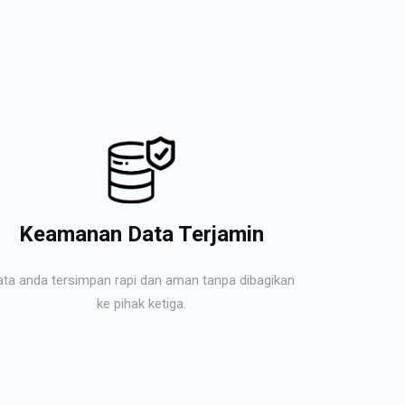
Keamanan Data Terjamin
ata anda tersimpan rapi dan aman tanpa dibagikan
ke pihak ketiga.