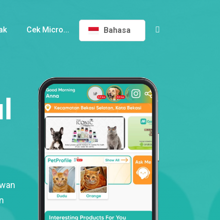
ak
Cek Micro...
Bahasa
l
ewan
n