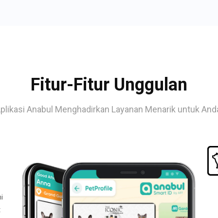
Fitur-Fitur Unggulan
plikasi Anabul Menghadirkan Layanan Menarik untuk And
i
t