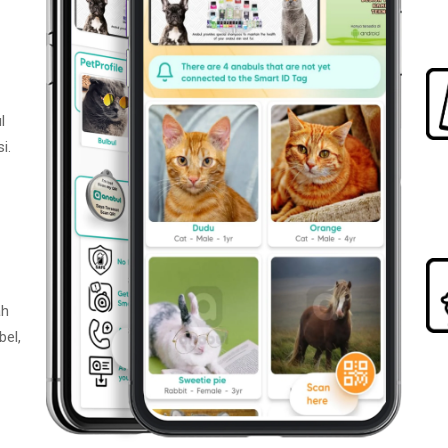
l
i.
ah
bel,