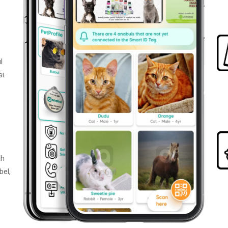
l
i.
ah
bel,