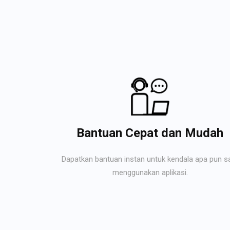
Bantuan Cepat dan Mudah
Dapatkan bantuan instan untuk kendala apa pun s
menggunakan aplikasi.