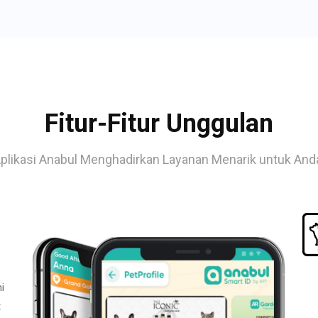
Fitur-Fitur Unggulan
plikasi Anabul Menghadirkan Layanan Menarik untuk And
i
t