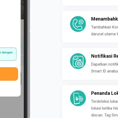
Menambahka
Tambahkan Konta
darurat utama t
Notifikasi R
Dapatkan notifi
Smart ID anabu
Penanda Lok
Terdeteksi loka
lokasi ketika h
discan. Tag Sma