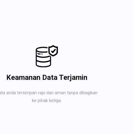
Keamanan Data Terjamin
ata anda tersimpan rapi dan aman tanpa dibagikan
ke pihak ketiga.