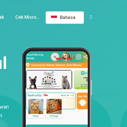
ak
Cek Micro...
Bahasa
l
ewan
n