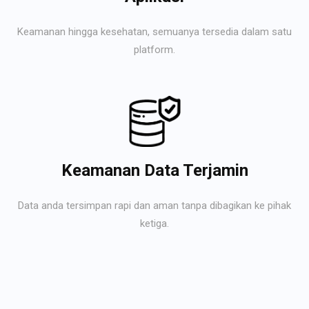
Keamanan hingga kesehatan, semuanya tersedia dalam satu
platform.
Keamanan Data Terjamin
Data anda tersimpan rapi dan aman tanpa dibagikan ke pihak
ketiga.