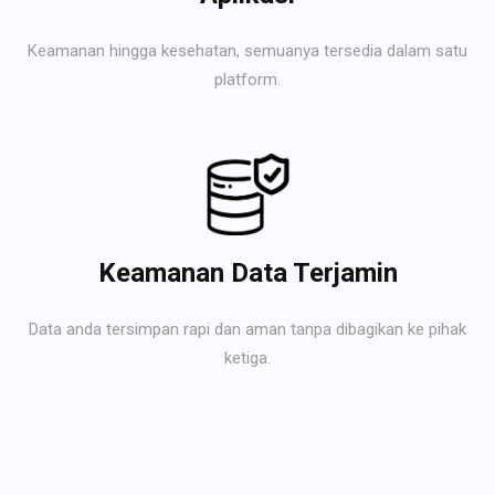
Keamanan hingga kesehatan, semuanya tersedia dalam satu
platform.
Keamanan Data Terjamin
Data anda tersimpan rapi dan aman tanpa dibagikan ke pihak
ketiga.