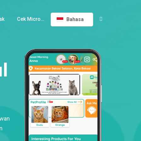
ak
Cek Micro...
Bahasa
l
ewan
n