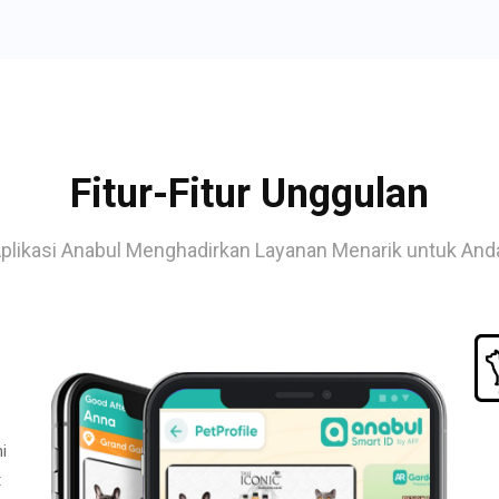
Fitur-Fitur Unggulan
plikasi Anabul Menghadirkan Layanan Menarik untuk And
i
t