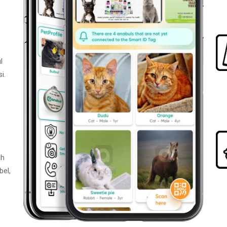
l
i.
ah
bel,