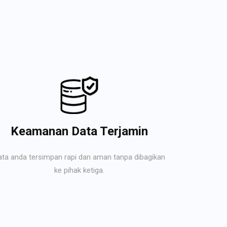
Keamanan Data Terjamin
ata anda tersimpan rapi dan aman tanpa dibagikan
ke pihak ketiga.