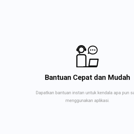
Bantuan Cepat dan Mudah
Dapatkan bantuan instan untuk kendala apa pun s
menggunakan aplikasi.