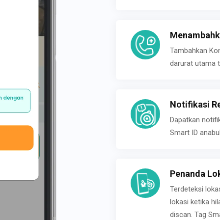
Menambahka
Tambahkan Konta
darurat utama t
Notifikasi R
Dapatkan notifi
Smart ID anabu
Penanda Lok
Terdeteksi loka
lokasi ketika h
discan. Tag Sma