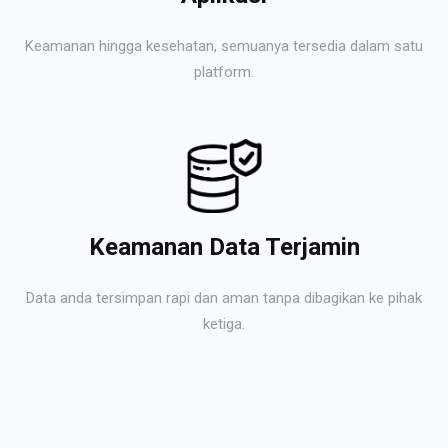
Keamanan hingga kesehatan, semuanya tersedia dalam satu
platform.
Keamanan Data Terjamin
Data anda tersimpan rapi dan aman tanpa dibagikan ke pihak
ketiga.