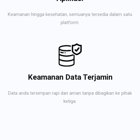
Keamanan hingga kesehatan, semuanya tersedia dalam satu
platform.
Keamanan Data Terjamin
Data anda tersimpan rapi dan aman tanpa dibagikan ke pihak
ketiga.