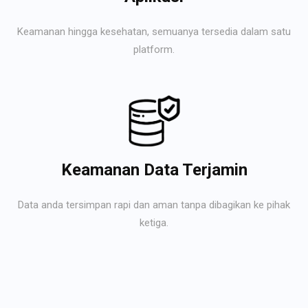
Keamanan hingga kesehatan, semuanya tersedia dalam satu
platform.
Keamanan Data Terjamin
Data anda tersimpan rapi dan aman tanpa dibagikan ke pihak
ketiga.