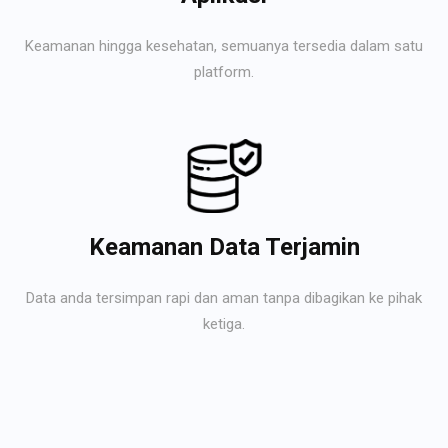
Keamanan hingga kesehatan, semuanya tersedia dalam satu
platform.
Keamanan Data Terjamin
Data anda tersimpan rapi dan aman tanpa dibagikan ke pihak
ketiga.