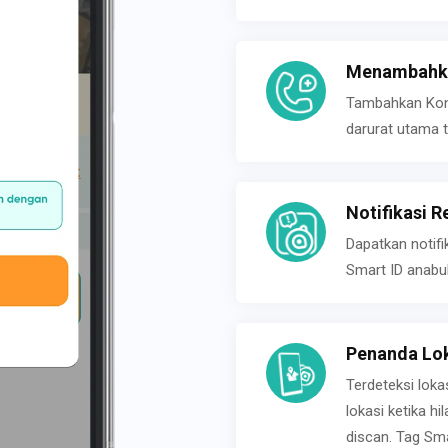
Menambahka
Tambahkan Konta
darurat utama t
Notifikasi R
Dapatkan notifi
Smart ID anabu
Penanda Lok
Terdeteksi loka
lokasi ketika h
discan. Tag Sma