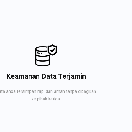
Keamanan Data Terjamin
ata anda tersimpan rapi dan aman tanpa dibagikan
ke pihak ketiga.