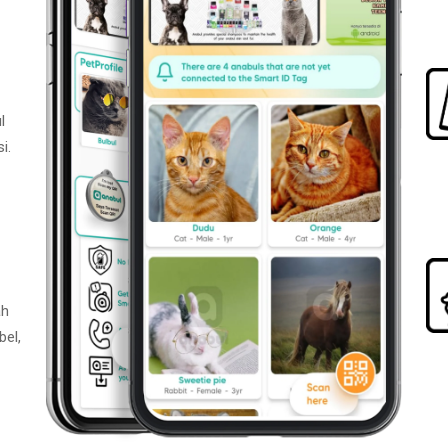
l
i.
ah
bel,