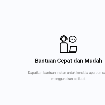
Bantuan Cepat dan Mudah
Dapatkan bantuan instan untuk kendala apa pun s
menggunakan aplikasi.