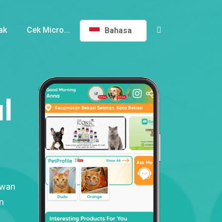
ak
Cek Micro...
Bahasa
l
ewan
n