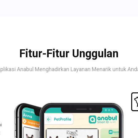
Fitur-Fitur Unggulan
plikasi Anabul Menghadirkan Layanan Menarik untuk And
i
t